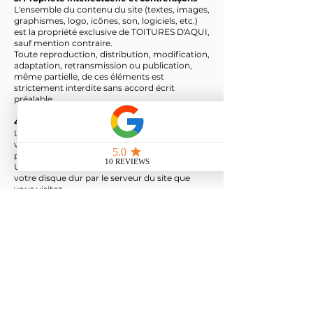
L'ensemble du contenu du site (textes, images,
graphismes, logo, icônes, son, logiciels, etc.)
est la propriété exclusive de TOITURES D'AQUI,
sauf mention contraire.
Toute reproduction, distribution, modification,
adaptation, retransmission ou publication,
même partielle, de ces éléments est
strictement interdite sans accord écrit
préalable.
4. Cookies
Le site toituresdaqui.fr peut-être amené à
vous demander l’acceptation des cookies
pour des besoins de statistiques et d’affichage.
Un cookie est une information déposée sur
votre disque dur par le serveur du site que
vous visitez.
Il contient plusieurs données qui sont
stockées sur votre ordinateur dans un simple
fichier texte auquel un serveur accède pour
lire et enregistrer des informations. Certaines
parties de ce site ne peuvent être
fonctionnelles sans l’acceptation de cookies.
5. Liens hypertextes
Le site toituresdaqui.fr peut contenir des liens
vers d'autres sites. TOITURES D'AQUI ne
dispose d'aucun moyen pour contrôler les