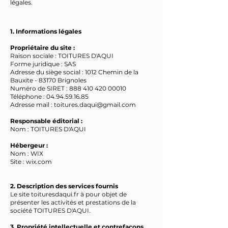
légales.
1. Informations légales
Propriétaire du site :
Raison sociale : TOITURES D'AQUI
Forme juridique : SAS
Adresse du siège social : 1012 Chemin de la
Bauxite - 83170 Brignoles
Numéro de SIRET :
888 410 420 00010
Téléphone :
04.94.59.16.85
Adresse mail :
toitures.daqui@gmail.com
Responsable éditorial :
Nom : TOITURES D'AQUI
Hébergeur :
Nom : WIX
Site : wix.com​​​
2. Description des services fournis
​Le site toituresdaqui.fr à pour objet de
présenter les activités et prestations de la
société TOITURES D'AQUI.
3. Propriété intellectuelle et contrefaçons